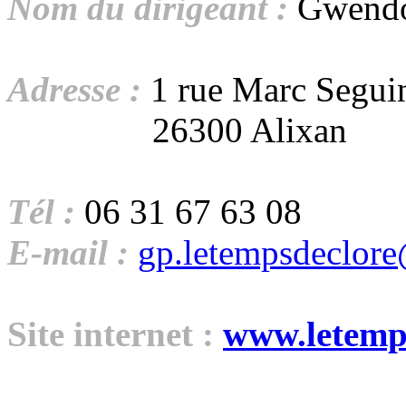
Nom du dirigeant :
Gwendol
Adresse :
1 rue Marc Segui
26300 Alixan
Tél :
06 31 67 63 08
E-mail :
g
p.letempsdeclor
Site internet :
www.letemps