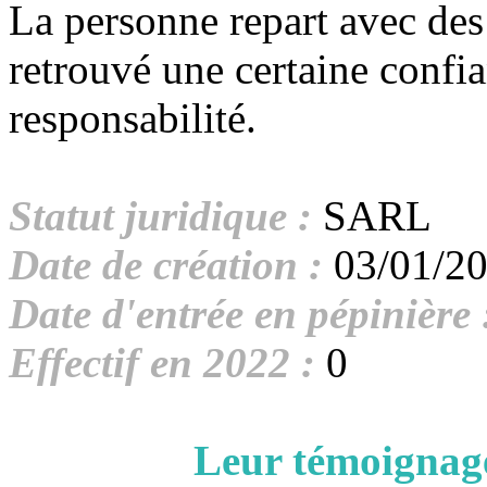
La personne repart avec des 
retrouvé une certaine confi
responsabilité.
Statut juridique :
SARL
Date de création :
03/01/2
Date d'entrée en pépinière 
Effectif en 2022 :
0
Leur témoignage sur 