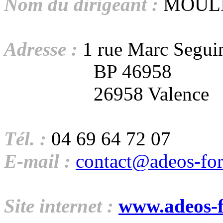
Nom du dirigeant
:
MOULI
Adresse :
1 rue Marc Segui
BP 46958
26958 Valence
Tél. :
04 69 64 72 07
E-mail :
contact@adeos-fo
Site internet
:
www.adeos-