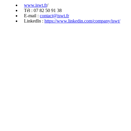
www.iswt.fr
/
Tél : 07 82 50 91 38
E-mail :
contact@iswt.fr
LinkedIn :
https://www.linkedin.com/company/iswt/