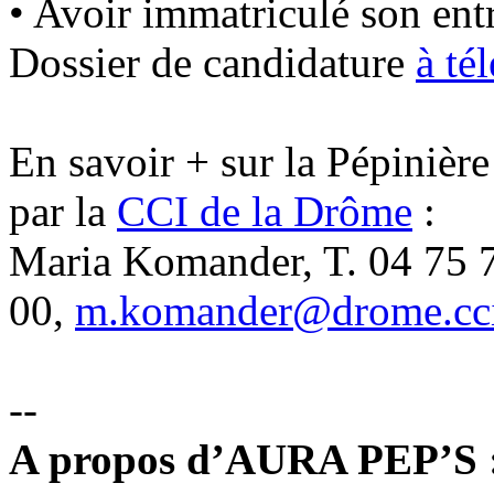
• Avoir immatriculé son ent
Dossier de candidature
à té
En savoir + sur la Pépiniè
par la
CCI de la Drôme
:
Maria Komander, T. 04 75 
00,
m.komander@drome.cci
--
A propos d’AURA PEP’S 